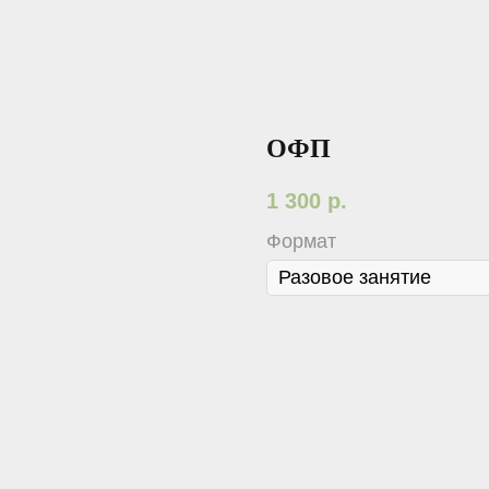
ОФП
1 300
р.
Формат